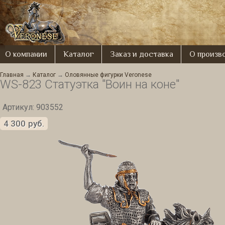
О компании
Каталог
Заказ и доставка
О произв
Главная
→
Каталог
→
Оловянные фигурки Veronese
WS-823 Статуэтка "Воин на коне"
Артикул: 903552
4 300
руб.