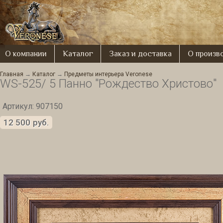
О компании
Каталог
Заказ и доставка
О произв
Главная
→
Каталог
→
Предметы интерьера Veronese
WS-525/ 5 Панно "Рождество Христово"
Артикул: 907150
12 500
руб.