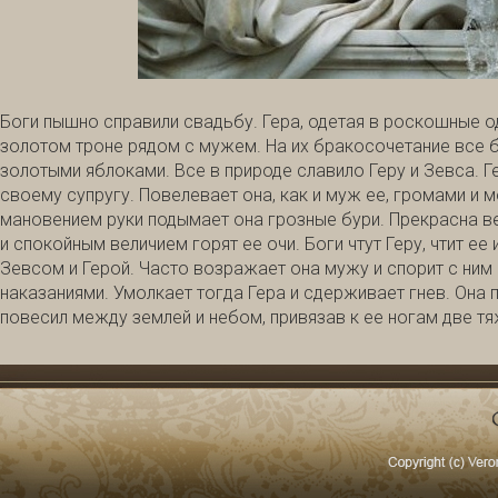
Боги пышно справили свадьбу. Гера, одетая в роскошные о
золотом троне рядом с мужем. На их бракосочетание все б
золотыми яблоками. Все в природе славило Геру и Зевса. 
своему супругу. Повелевает она, как и муж ее, громами и 
мановением руки подымает она грозные бури. Прекрасна ве
и спокойным величием горят ее очи. Боги чтут Геру, чтит ее
Зевсом и Герой. Часто возражает она мужу и спорит с ним
наказаниями. Умолкает тогда Гера и сдерживает гнев. Она 
повесил между землей и небом, привязав к ее ногам две т