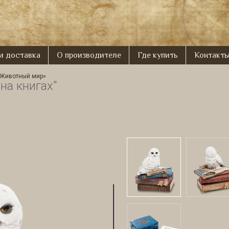
 и доставка
О производителе
Где купить
Контакт
«Животный мир»
на книгах"