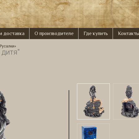
 и доставка
О производителе
Где купить
Контакт
Русалки»
 дитя"