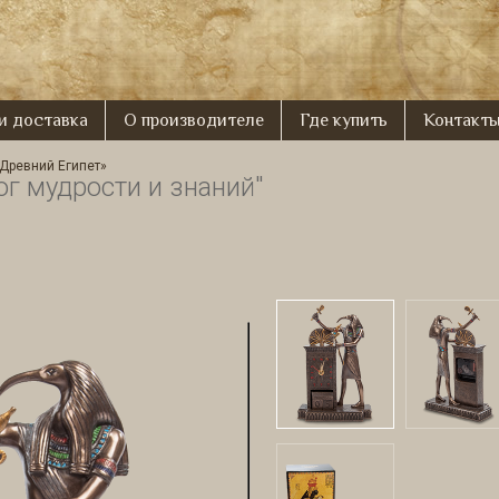
 и доставка
О производителе
Где купить
Контакт
Древний Египет»
ог мудрости и знаний"