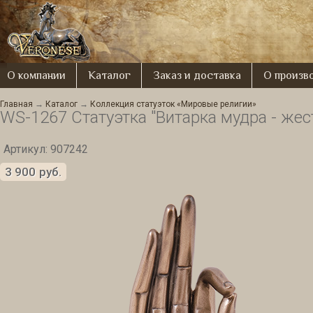
О компании
Каталог
Заказ и доставка
О произв
Главная
→
Каталог
→
Коллекция статуэток «Мировые религии»
WS-1267 Статуэтка "Витарка мудра - жес
Артикул: 907242
3 900
руб.