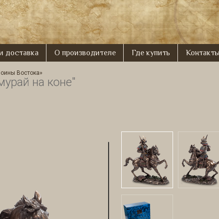
 и доставка
О производителе
Где купить
Контакт
Воины Востока»
мурай на коне"