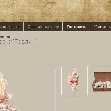
 и доставка
О производителе
Где купить
Контакт
eronese
аска "Павлин"