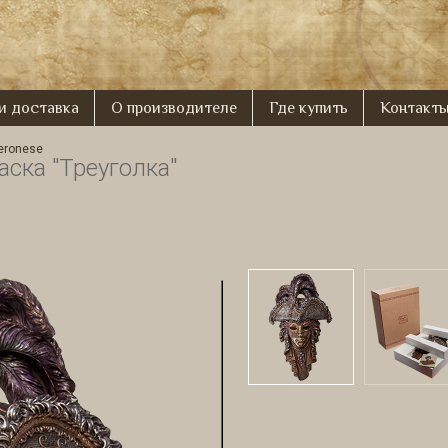
 и доставка
О производителе
Где купить
Контакт
eronese
ска "Треуголка"