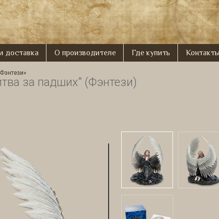
 и доставка
О производителе
Где купить
Контакт
«Фэнтези»
тва за падших" (Фэнтези)