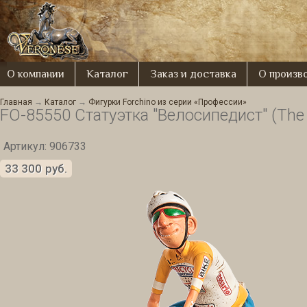
О компании
Каталог
Заказ и доставка
О произв
Главная
→
Каталог
→
Фигурки Forchino из серии «Профессии»
FO-85550 Статуэтка "Велосипедист" (The C
Артикул: 906733
33 300
руб.