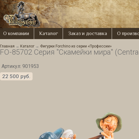
О компании
Каталог
Заказ и доставка
О произв
Главная
→
Каталог
→
Фигурки Forchino из серии «Профессии»
FO-85702 Серия "Скамейки мира" (Central 
Артикул: 901953
22 500
руб.